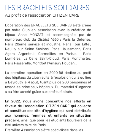
LES BRACELETS SOLIDAIRES
Au profit de l’association CITIZEN CARE
L’opération des BRACELETS SOLIDAIRES a été créée
par notre Club en association avec la créatrice de
bijoux Anne MONZAT et accompagnée par de
nombreux club du District 1660 : Paris la Défense,
Paris 20ème service et industrie, Paris Tour Eiffel,
Neuilly sur Seine Sablons, Paris Haussmann, Paris
Agora, Argenteuil Cormeilles
en Parisis, Paris
Lumières, La Celle Saint-Cloud, Paris Montmartre,
Paris Passerelle, Montfort l’Amaury Houdan...
La première opération en 2020 fût dédiée au profit
des hôpitaux du Liban suite à l’explosion qui a eu lieu
à Beyrouth le 4 août, tuant plus de 280 personnes et
rasant les principaux hôpitaux. Du matériel d’urgence
a pu être acheté grâce aux profits réalisés.
En 2022, nous avons concentré nos efforts en
faveur de l’association CITIZEN CARE
qui collecte
et constitue des kits d’hygiène qui sont distribués
aux
hommes, femmes
et enfants en situation
précaire
, ainsi que pour les étudiants boursiers de la
cité universitaire de Paris.
Première Association a être spécialisée dans les