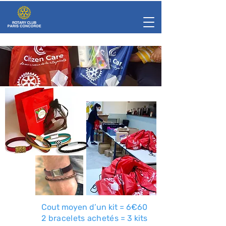
Cout moyen d’un kit = 6€60
2 bracelets achetés
= 3 kits