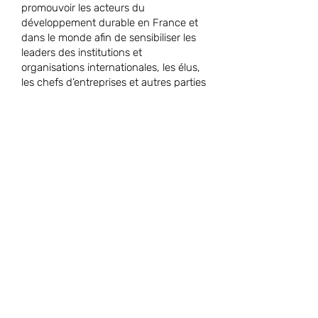
promouvoir les acteurs du
développement durable en France et
dans le monde afin de sensibiliser les
leaders des institutions et
organisations internationales, les élus,
les chefs d’entreprises et autres parties
prenantes.
Fort de mes nombreuses expériences
passionnantes et aventureuses, je suis
à la disposition de tous ceux qui
souhaiteraient être conseillés dans leur
stratégie de communication
commerciale et institutionnelle ou sur
une des spécialités précitées.
Entré au Rotary Paris Concorde /
District 1660 en 2009.
J’ai occupé le poste de Président du
Club en 2015/2016 et celui de
Secrétaire du Club durant 3 mandats.